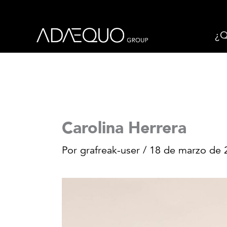
Ir
al
¿Q
contenido
Carolina Herrera
Por
grafreak-user
/
18 de marzo de 